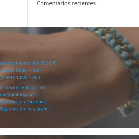
Comentarios recientes
asesoramiento: 604 033 699
Lunes 10:00-11:00
Jueves 10:00-12:00
formación: 604 037 551
info@aminogal.es
¡Síguenos en Facebook!
¡Síguenos en Instagram!