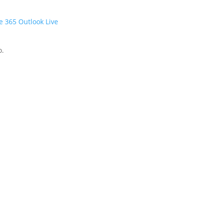
ce 365
Outlook Live
o.