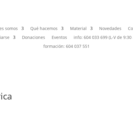
es somos
Qué hacemos
Material
Novedades
Co
iarse
Donaciones
Eventos
info: 604 033 699 (L-V de 9:30 
formación: 604 037 551
rica