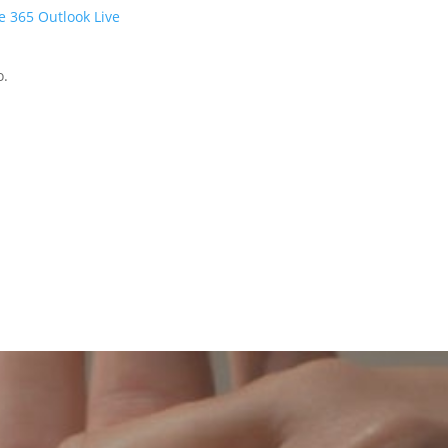
ce 365
Outlook Live
o.