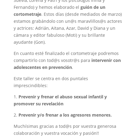
Suevia, Lorena y Patri y los psicólogos Inma y
Fernando) y hemos elaborado el
guión de un
cortometraje
. Estos días (desde mediados de marzo)
estamos grabándolo con un@s maravlillos@s actores
y actrices: Adrián, Aitana, Azar, David y Diana y un
cámara y editor fabuloso (Moti) y su brillante
ayudante (Gon).
En cuanto esté finalizado el cortometraje podremos
compartirlo con tod@s vosotr@s
para
intervenir con
adolescentes en prevención
.
Este taller se centra en dos puntales
imprescindibles:
1.
Prevenir y frenar el abuso sexual infantil y
promover su revelación
2.
Prevenir y/o frenar a los agresores menores.
Muchísimas gracias a tod@s por vuestra generosa
colaboración y vuestra vocación y pasión!!