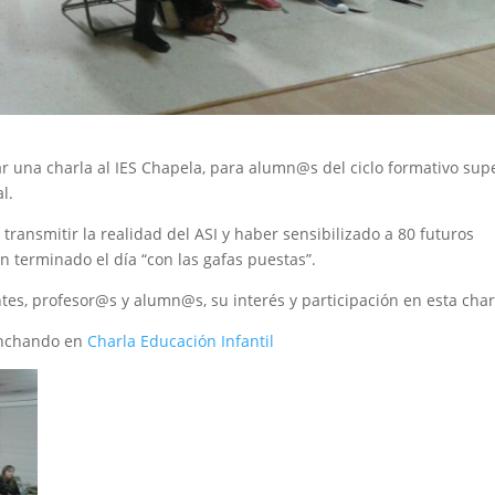
r una charla al IES Chapela, para alumn@s del ciclo formativo sup
l.
transmitir la realidad del ASI y haber sensibilizado a 80 futuros
n terminado el día “con las gafas puestas”.
s, profesor@s y alumn@s, su interés y participación en esta char
pinchando en
Charla Educación Infantil