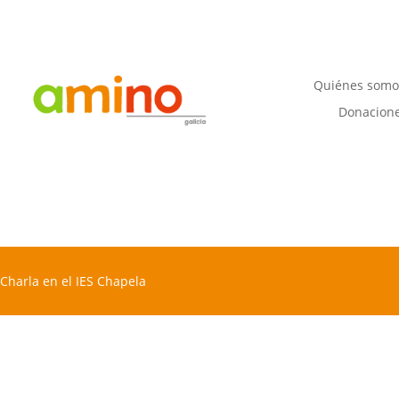
Quiénes somo
Donacion
Charla en el IES Chapela